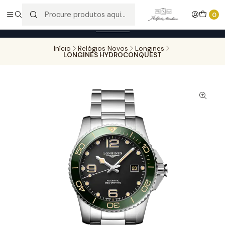
Entregas gratuitas para compras superiores a 100,00€ - Todas as
0
encomendas serão sujeitas a confirmação de stock.
Saber mais
Início
Relógios Novos
Longines
LONGINES HYDROCONQUEST