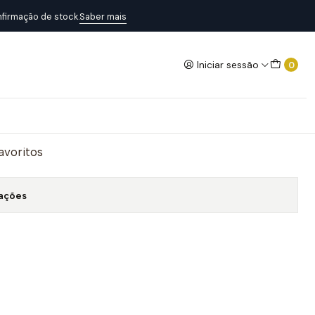
firmação de stock.
Saber mais
Iniciar sessão
0
O
Adicionar ao Carrinho
favoritos
zações