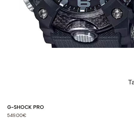
T
G-SHOCK PRO
549.00€