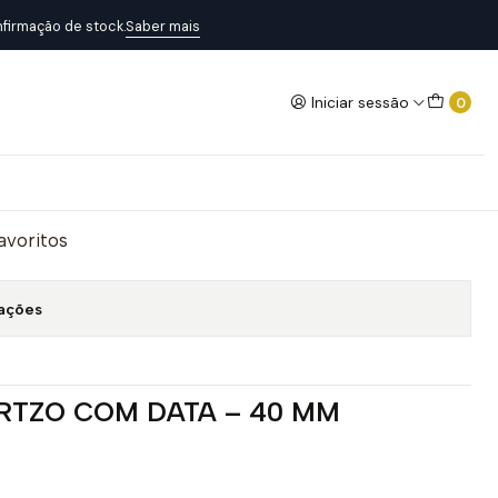
firmação de stock.
Saber mais
Iniciar sessão
0
4
Adicionar ao Carrinho
favoritos
zações
RTZO COM DATA – 40 MM