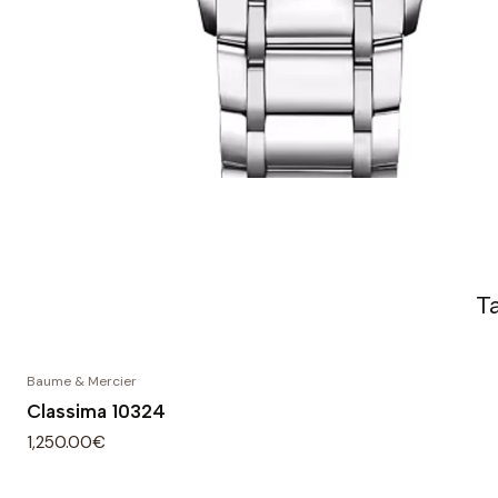
T
Baume & Mercier
Classima 10324
1,250.00€