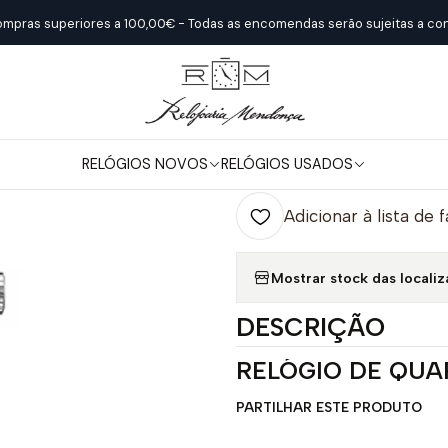
Início
Relógios Novos
Baume & Mercier
Classima 10354
ompras superiores a 100,00€ - Todas as encomendas serão sujeitas a con
|
Classima 1035
RELÓGIOS NOVOS
RELÓGIOS USADOS
Quantidade
Adicionar à lista de 
Mostrar stock das locali
DESCRIÇÃO
RELÓGIO DE QUA
PARTILHAR ESTE PRODUTO