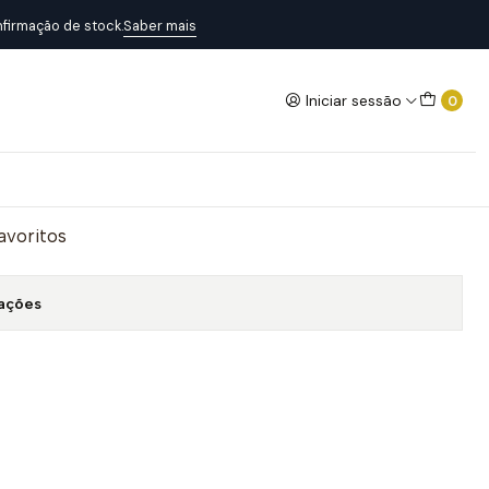
firmação de stock.
Saber mais
Iniciar sessão
0
ere"
Adicionar ao Carrinho
favoritos
zações