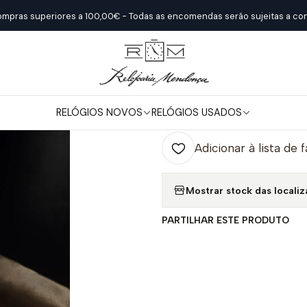
Início
Relógios Usados
Pulso
Cartier "Panthere"
ompras superiores a 100,00€ - Todas as encomendas serão sujeitas a con
|
Cartier "Panth
RELÓGIOS NOVOS
RELÓGIOS USADOS
Quantidade
Adicionar à lista de 
Mostrar stock das locali
PARTILHAR ESTE PRODUTO