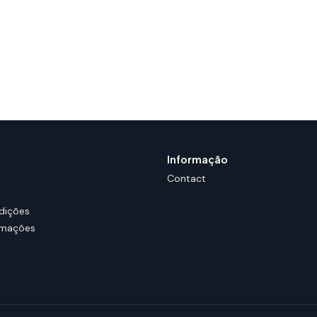
Informação
Contact
dições
amações