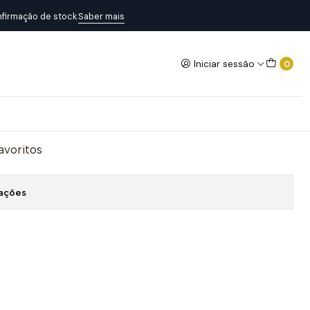
 Mesh
firmação de stock.
Saber mais
Iniciar sessão
0
rateado E Bracelete Mesh
Adicionar ao Carrinho
favoritos
zações