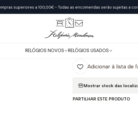
o
Relógios Novos
Calvin Klein
Calvin Klein Prateado E Bracelete
ompras superiores a 100,00€ - Todas as encomendas serão sujeitas a con
|
Calvin Klein P
RELÓGIOS NOVOS
RELÓGIOS USADOS
Quantidade
Adicionar à lista de 
Mostrar stock das locali
PARTILHAR ESTE PRODUTO