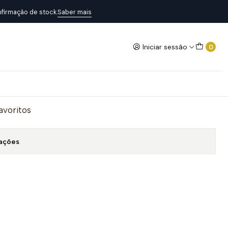
firmação de stock.
Saber mais
Iniciar sessão
0
Adicionar ao Carrinho
favoritos
zações