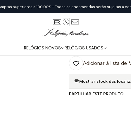
Início
Relógios Novos
Oris
Aquis Date
ompras superiores a 100,00€ - Todas as encomendas serão sujeitas a con
|
Aquis Date
RELÓGIOS NOVOS
RELÓGIOS USADOS
Quantidade
Adicionar à lista de 
Mostrar stock das locali
PARTILHAR ESTE PRODUTO