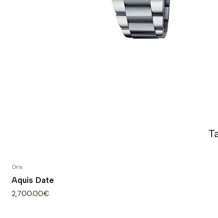
T
Oris
Aquis Date
2,700.00€